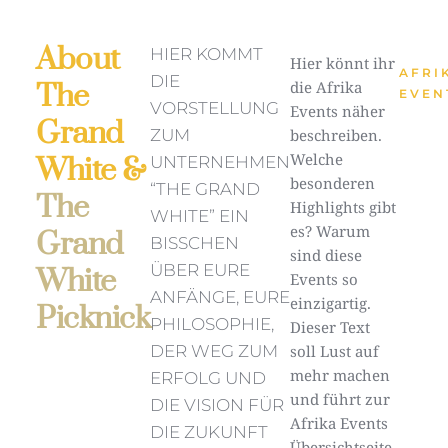
About
HIER KOMMT
Hier könnt ihr
AFRI
DIE
The
die Afrika
EVEN
VORSTELLUNG
Events näher
Grand
ZUM
beschreiben.
Welche
White &
UNTERNEHMEN
besonderen
“THE GRAND
The
Highlights gibt
WHITE” EIN
es? Warum
Grand
BISSCHEN
sind diese
ÜBER EURE
White
Events so
ANFÄNGE, EURE
einzigartig.
Picknick
PHILOSOPHIE,
Dieser Text
DER WEG ZUM
soll Lust auf
mehr machen
ERFOLG UND
und führt zur
DIE VISION FÜR
Afrika Events
DIE ZUKUNFT
Übersichtseite.