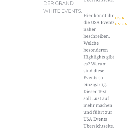
DER GRAND
WHITE EVENTS.
Hier könnt ihr
USA
die USA Events
EVEN
näher
beschreiben.
Welche
besonderen
Highlights gibt
es? Warum
sind diese
Events so
einzigartig.
Dieser Text
soll Lust auf
mehr machen
und führt zur
USA Events
Übersichtseite.